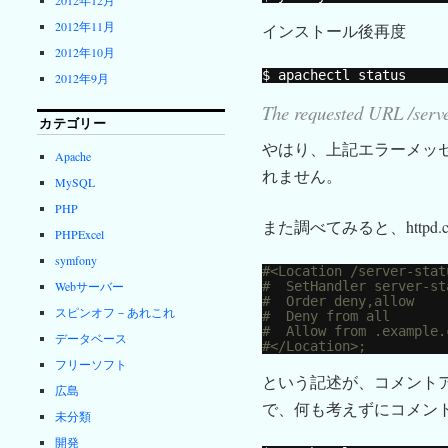
2012年11月
インストール後再度
2012年10月
$ apachectl status
2012年9月
The requested URL /server
カテゴリー
やはり、上記エラーメッ
Apache
れません。
MySQL
PHP
また調べてみると、httpd.c
PHPExcel
symfony
#<Location /server-stat
#  SetHandler server-st
Webサーバー
#  Order deny,allow
スピンオフ－あれこれ
#  Deny from all
#  Allow from .example.
データベース
#</Location>;
フリーソフト
という記述が、コメント
広島
で、何も考えずにコメント
未分類
開発