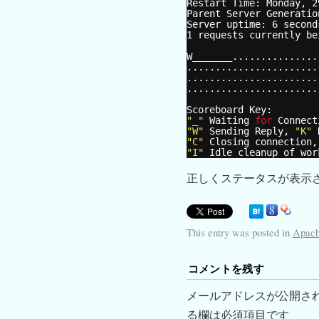
Restart Time: Monday, 2
Parent Server Generatio
Server uptime: 6 second
1 requests currently be
W_______...............
.......................
.......................
.......................
Scoreboard Key:
"_"
Waiting 
for
Connect
"W"
Sending Reply, 
"K"
"C"
Closing connection,
"I"
Idle cleanup of wor
正しくステータスが表示
This entry was posted in
Apac
コメントを残す
メールアドレスが公開さ
る欄は必須項目です