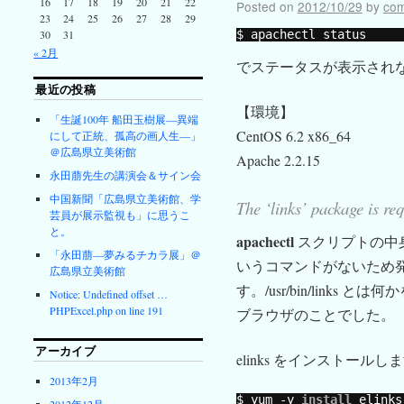
16
17
18
19
20
21
22
Posted on
2012/10/29
by
co
23
24
25
26
27
28
29
$ apachectl status
30
31
« 2月
でステータスが表示され
最近の投稿
【環境】
「生誕100年 船田玉樹展―異端
CentOS 6.2 x86_64
にして正統、孤高の画人生―」
＠広島県立美術館
Apache 2.2.15
永田萠先生の講演会＆サイン会
中国新聞「広島県立美術館、学
The ‘links’ package is req
芸員が展示監視も」に思うこ
と。
apachectl
スクリプトの中
「永田萠―夢みるチカラ展」＠
いうコマンドがないため
広島県立美術館
す。/usr/bin/links 
Notice: Undefined offset …
PHPExcel.php on line 191
ブラウザのことでした。
アーカイブ
elinks をインストールし
2013年2月
$ yum -y 
install
elinks
2012年12月