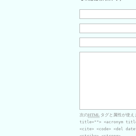
次の
HTML
タグと属性が使え
title=""> <acronym titl
<cite> <code> <del date
<strike> <strong>