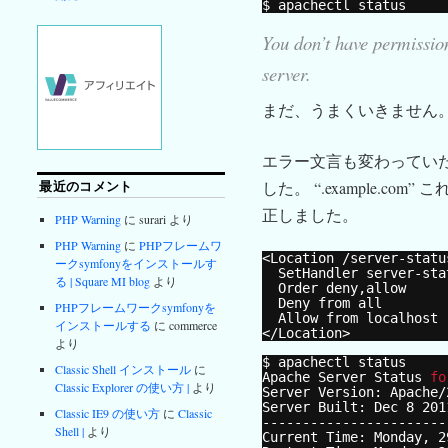
$ apachectl status
You don’t have permission
server.
まだ、うまくいきません
エラー文言も変わってい
最近のコメント
した。 “.example.com
正しました。
PHP Warning
に surari より
PHP Warning
に
PHPフレームワ
<Location 
/server-statu
ークsymfonyをインストールす
SetHandler server-sta
る | Square MI blog
より
Order deny,allow
Deny from all
PHPフレームワークsymfonyを
Allow from localhost
インストールする
に commerce
<
/Location
>
より
$ apachectl status
Classic Shell インストール
に
Apache Server Status 
fo
Classic Explorer の使い方 |
より
Server Version: Apache
/
Server Built: Dec 8 201
Classic IE9 の使い方
に
Classic
-----------------------
Shell |
より
Current Time: Monday, 2