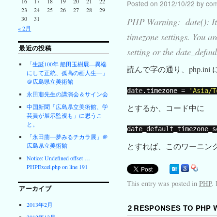
16
17
18
19
20
21
22
Posted on
2012/10/22
by
co
23
24
25
26
27
28
29
30
31
PHP Warning: date(): It i
« 2月
timezone settings. You ar
最近の投稿
setting or the date_defau
「生誕100年 船田玉樹展―異端
読んで字の通り、php.ini 
にして正統、孤高の画人生―」
＠広島県立美術館
date
.timezone = 
'Asia/T
永田萠先生の講演会＆サイン会
とするか、コード中に
中国新聞「広島県立美術館、学
芸員が展示監視も」に思うこ
と。
date_default_timezone_s
「永田萠―夢みるチカラ展」＠
とすれば、このワーニン
広島県立美術館
Notice: Undefined offset …
PHPExcel.php on line 191
This entry was posted in
PHP
.
アーカイブ
2013年2月
2 RESPONSES TO
PHP 
2012年12月