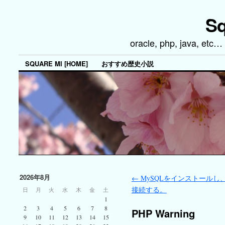
Sq
oracle, php, java, 
SQUARE MI [HOME]
おすすめ歴史小説
2026年8月
←
MySQLをインストールし、
接続する。
日
月
火
水
木
金
土
1
2
3
4
5
6
7
8
PHP Warning
9
10
11
12
13
14
15