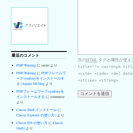
最近のコメント
次の
HTML
タグと属性が使え
PHP Warning
に surari より
title=""> <acronym titl
PHP Warning
に
PHPフレームワ
<cite> <code> <del date
ークsymfonyをインストールす
<strike> <strong>
る | Square MI blog
より
PHPフレームワークsymfonyを
インストールする
に commerce
より
Classic Shell インストール
に
Classic Explorer の使い方 |
より
Classic IE9 の使い方
に
Classic
Shell |
より