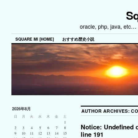
Sq
oracle, php, java, 
SQUARE MI [HOME]
おすすめ歴史小説
2026年8月
AUTHOR ARCHIVES:
C
日
月
火
水
木
金
土
1
Notice: Undefined 
2
3
4
5
6
7
8
line 191
9
10
11
12
13
14
15