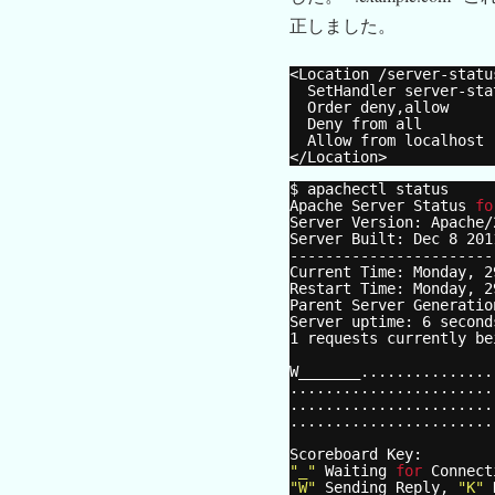
正しました。
<Location 
/server-statu
SetHandler server-sta
Order deny,allow
Deny from all
Allow from localhost
<
/Location
>
$ apachectl status
Apache Server Status 
fo
Server Version: Apache
/
Server Built: Dec 8 201
-----------------------
Current Time: Monday, 2
Restart Time: Monday, 2
Parent Server Generatio
Server uptime: 6 second
1 requests currently be
W_______...............
.......................
.......................
.......................
Scoreboard Key:
"_"
Waiting 
for
Connect
"W"
Sending Reply, 
"K"