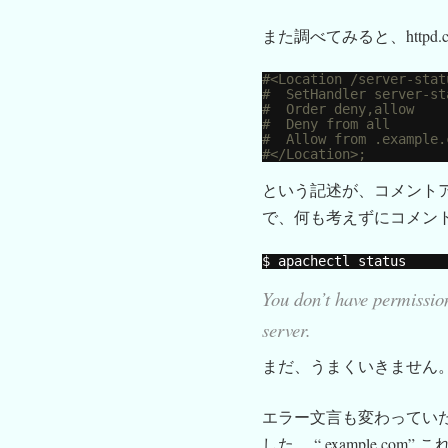
また調べてみると、httpd.c
#<Location /server-stat
#  SetHandler server-st
#  Order deny,allow
#  Deny from all
#  Allow from .example.
#</Location>;
という記述が、コメント
で、何も考えずにコメント
$ apachectl status
You don’t have permission
server.
まだ、うまくいきません
エラー文言も変わってい
した。 “.example.com