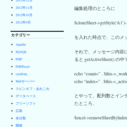
2012年11月
編集処理のところに
2012年10月
$cloneSheet->getStyle(‘A1′)-
2012年9月
カテゴリー
を入れた時点で、このメ
Apache
それで、メッセージ内容に従い、
MySQL
ると getActiveSheet
PHP
PHPExcel
echo “count=” . $this->_work
symfony
echo “index=” . $this->_acti
Webサーバー
スピンオフ－あれこれ
とやって、配列数とイン
データベース
たところ、
フリーソフト
広島
$excel->removeSheetByIndex
未分類
開発