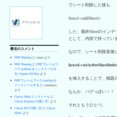
でシート削除した後も
$excel->addSheet()
した、最終Sheetのインデックスを$
として、内部で持ってい
最近のコメント
なので、シート削除直後
PHP Warning
に surari より
$excel->setActiveSheetIndex
PHP Warning
に
PHPフレームワ
ークsymfonyをインストールす
る | Square MI blog
より
を挿入することで、掲題
PHPフレームワークsymfonyを
インストールする
に commerce
より
なんか、バグっぽい！！
Classic Shell インストール
に
Classic Explorer の使い方 |
より
それともうひとつ、
Classic IE9 の使い方
に
Classic
Shell |
より