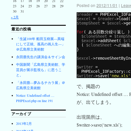
16
17
18
19
20
21
22
Posted on
2012/11/01
|
Leav
23
24
25
26
27
28
29
30
31
$reader
= PHPExcel_IOFa
« 2月
$excel
= 
$reader
->load(
$tempSheet
= 
$excel
->ge
最近の投稿
for
( ある回数分繰り返し )
$cloneSheet
= 
$tempSh
「生誕100年 船田玉樹展―異端
$excel
->addSheet( 
$cl
にして正統、孤高の画人生―」
( 
$cloneSheet
への編集
＠広島県立美術館
}
永田萠先生の講演会＆サイン会
$excel
->removeSheetByIn
中国新聞「広島県立美術館、学
$writer
=
芸員が展示監視も」に思うこ
PHPExcel_IOFactory::c
と。
$writer
->save(
'new.xls'
「永田萠―夢みるチカラ展」＠
で、掲題の
広島県立美術館
Notice: Undefined offset … 
Notice: Undefined offset …
PHPExcel.php on line 191
が、出てしまう。
アーカイブ
出現箇所は、
2013年2月
$writer->save(‘new.xls’);
2012年12月