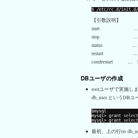
$ 
/etc/rc
.d
/init
.d
【引数説明】
start …
stop …
status …
restart … sto
condrestart
DBユーザの作成
rootユーザで実施し
db_user というD
$mysql
mysql> grant 
selec
mysql> grant 
selec
最初、上の行(to db_