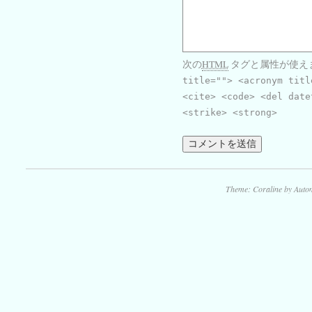
次の
HTML
タグと属性が使え
title=""> <acronym titl
<cite> <code> <del date
<strike> <strong>
Theme: Coraline by
Autom