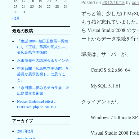
16
17
18
19
20
21
22
Posted on
2012/10/19
by
co
23
24
25
26
27
28
29
30
31
ずっと前、少しだけ My
« 2月
もう殆ど忘れていました。L
ら Visual Studio 
最近の投稿
ートからデータ接続を行
「生誕100年 船田玉樹展―異端
にして正統、孤高の画人生―」
＠広島県立美術館
環境は、サーバーが、
永田萠先生の講演会＆サイン会
中国新聞「広島県立美術館、学
CentOS 6.2 x86_64
芸員が展示監視も」に思うこ
と。
MySQL 5.1.61
「永田萠―夢みるチカラ展」＠
広島県立美術館
クライアントが、
Notice: Undefined offset …
PHPExcel.php on line 191
Windows 7 Ultimate SP1
アーカイブ
2013年2月
Visual Studio 2008 Prof
2012年12月