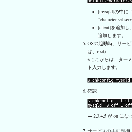
default-character-
[mysqld]の中に “def
“character-set
[client]を追加し、そ
追加します。
OSの起動時、サービ
は、root)
※ここからは、ター
ド入力します。
$ chkconfig mysqld
確認
$ chkconfig --list
mysqld  0:off 1:of
→ 2,3,4,5 が o
サービスの手動制御