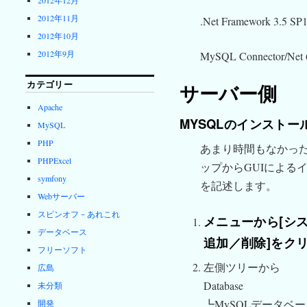
2012年11月
.Net Framework 3.5 SP
2012年10月
2012年9月
MySQL Connector/Net 
カテゴリー
サーバー側
Apache
MYSQLのインストー
MySQL
PHP
あまり時間もなかった
PHPExcel
ップからGUIによる
symfony
を記述します。
Webサーバー
スピンオフ－あれこれ
メニューから[シス
データベース
追加／削除]をク
フリーソフト
左側ツリーから
広島
Database
未分類
┗MySQLデータベ
開発