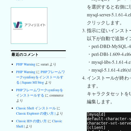
を選択すると右側に
mysql-server-5.1
クリックします。
指示に従いインスト
以下が自動で追加イ
・perl-DBD-MySQL-4.0
・perl-DBl-1.609-4.el6
最近のコメント
・mysql-libs-5.1.61-4.
PHP Warning
に surari より
・mysql-5.1.61-4.el6(x
PHP Warning
に
PHPフレームワ
ークsymfonyをインストールす
インストールが終わっ
る | Square MI blog
より
ます。
PHPフレームワークsymfonyを
キャラクタセットをUTF8
インストールする
に commerce
より
編集します。
Classic Shell インストール
に
Classic Explorer の使い方 |
より
[mysqld]
default-character-
Classic IE9 の使い方
に
Classic
character-
set
-serv
Shell |
より
[client]