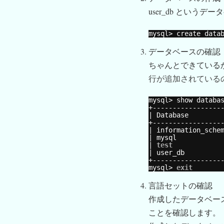
user_db という
mysql> create data
データベースの確認
ちゃんとできているか確
行が追加されているの
mysql> show databa
+-----------------
| Database        
+-----------------
| information_sche
| mysql           
| 
test
| user_db         
+-----------------
mysql> 
exit
言語セットの確認
作成したデータベース
ことを確認します。