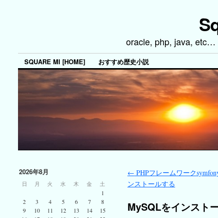
Sq
oracle, php, java, 
SQUARE MI [HOME]
おすすめ歴史小説
2026年8月
←
PHPフレームワークsymfon
ンストールする
日
月
火
水
木
金
土
1
2
3
4
5
6
7
8
MySQLをインストー
9
10
11
12
13
14
15