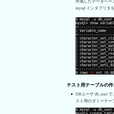
作成したデータベース
mysql インタプ
$ mysql -u db_user
mysql> show variab
+-----------------
| Variable_name   
+-----------------
| character_set_cl
| character_set_co
| character_set_da
| character_set_fi
| character_set_re
| character_set_se
| character_set_sy
| character_sets_d
+-----------------
8 rows 
in
set
(0.0
テスト用テーブルの作
DBユーザ db_user
スト用のダミーテーブル 
$ mysql -u db_user
mysql> create tabl