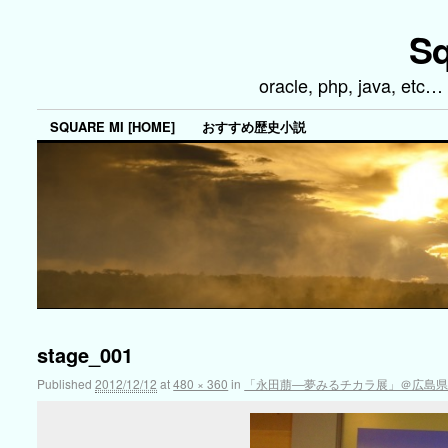
Sq
oracle, php, java, 
SQUARE MI [HOME]
おすすめ歴史小説
stage_001
Published
2012/12/12
at
480 × 360
in
「永田萠―夢みるチカラ展」＠広島